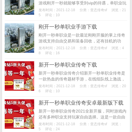
游戏刚开一秒就能够享受到vip的待遇，单职业玩
法打怪更加的刺激，游戏对散人玩家非常的友
发布时间：2021-12-18
分类：
变态传奇sf
浏览：21
好，刀刀秒各种强大的boss，喜欢的就来河东下
5
评论：10
载试玩...
刚开一秒单职业手游下载
刚开一秒单职业是一款最近刚刚开服的掌上传奇
游戏支持自由交易和装备回收，还有挂机的功
能，完善的角色属性成长系统让你对自己的状态
发布时间：2021-12-18
分类：
变态传奇sf
浏览：4
有所了解，超多福利每天送不停，喜欢的就来河
8
评论：16
东下载试玩吧。...
新开一秒单职业传奇下载
新开一秒单职业传奇介绍新开一秒单职业传奇是
一款热血的传奇题材手游，在线组队线上激战，
辽阔的战斗地图等你来解锁，重新打造十分热血
发布时间：2021-12-18
分类：
变态传奇sf
浏览：20
劲爆的魔幻传说之战，潇洒竞技比拼争锋，放置
6
评论：10
类挂机模式的...
新开一秒单职业传奇安卓最新版下载
新开一秒单职业传奇2021全新开服，同时游戏内
还有多种职业支持玩家自由选择。这是一款自由
度极高的热血传奇手游竞技大厅，这是一款自由
发布时间：2021-12-18
分类：
变态传奇sf
浏览：
度极高的热血传奇手游竞技大厅。所有玩家都能
5
评论：24