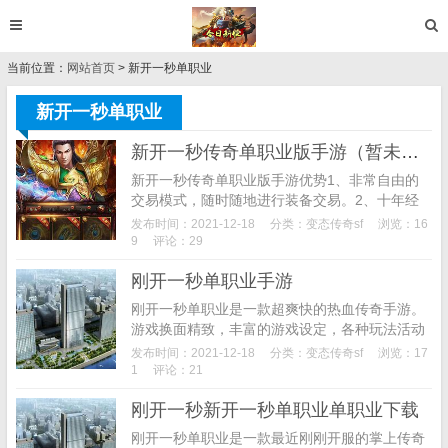
当前位置：
网站首页
> 新开一秒单职业
新开一秒单职业
新开一秒传奇单职业版手游（暂未上线）
新开一秒传奇单职业版手游优势1、非常自由的
交易模式，随时随地进行装备交易。2、十年经
典，完美重现，战法道三大职业再度登场;
发布时间：2021-12-18
分类：
变态传奇sf
浏览：16
3、杀人爆装、野外红名、跨服竞技多人经典任
9
评论：29
你自由体验;...
刚开一秒单职业手游
刚开一秒单职业是一款超爽快的热血传奇手游。
游戏换面精致，丰富的游戏设定，各种玩法活动
等你来参加，超高的游戏爆率玩家不用担心打怪
发布时间：2021-12-18
分类：
变态传奇sf
浏览：17
刮痧。喜欢传奇的玩家赶紧来试试吧。游戏介绍
1
评论：21
刚开一秒单职...
刚开一秒新开一秒单职业单职业下载
刚开一秒单职业是一款最近刚刚开服的掌上传奇