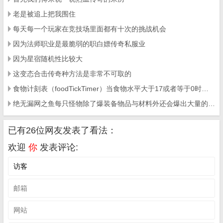
老是被追上把我围住
每天每一个玩家在竞技场里面都有十次的挑战机会
因为法师职业是最脆弱的职白嫖传奇私服业
因为星宿随机性比较大
这变态合击传奇种方法是非常不可取的
食物计刻表（foodTickTimer）当食物水平大于17或者等于0时变态传奇sf
绝无漏网之鱼每只怪物除了爆装备物品与材料外还会爆出大量的元宝经验丹等
已有26位网友发表了看法：
欢迎
你
发表评论: